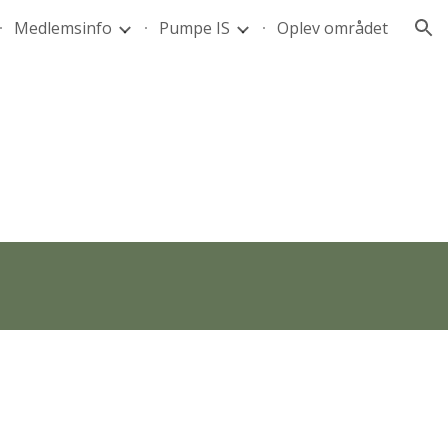
Medlemsinfo
Pumpe IS
Oplev området
ion