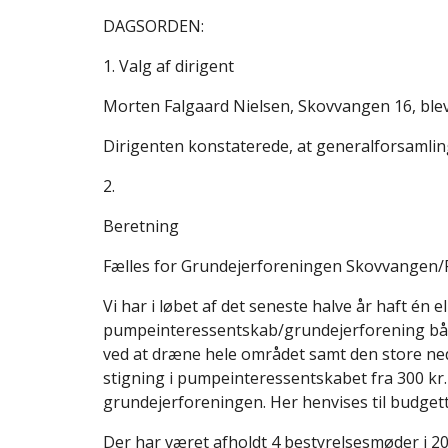
DAGSORDEN:
1. Valg af dirigent
Morten Falgaard Nielsen, Skovvangen 16, blev
Dirigenten konstaterede, at generalforsamlinge
2.
Beretning
Fælles for Grundejerforeningen Skovvangen
Vi har i løbet af det seneste halve år haft én 
pumpeinteressentskab/grundejerforening både
ved at dræne hele området samt den store n
stigning i pumpeinteressentskabet fra 300 kr. ti
grundejerforeningen. Her henvises til budget
Der har været afholdt 4 bestyrelsesmøder i 20