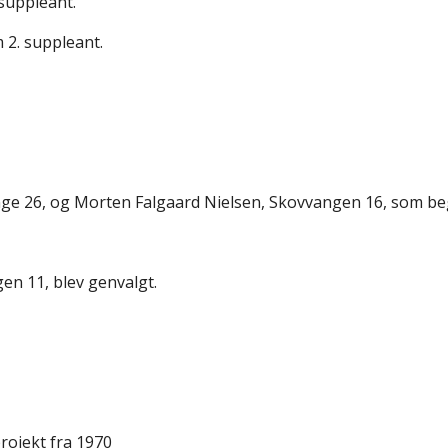
suppleant.
 2. suppleant.
e 26, og Morten Falgaard Nielsen, Skovvangen 16, som beg
n 11, blev genvalgt.
rojekt fra 1970