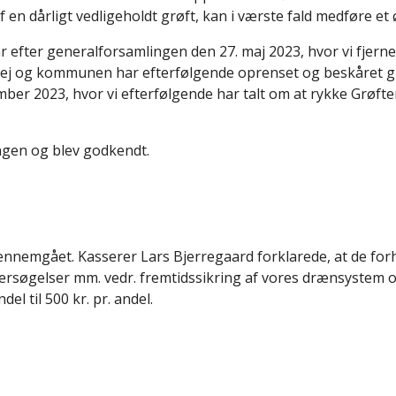
f en dårligt vedligeholdt grøft, kan i værste fald medføre e
ar efter generalforsamlingen den 27. maj 2023, hvor vi fjern
vej og kommunen har efterfølgende oprenset og beskåret gr
er 2023, hvor vi efterfølgende har talt om at rykke Grøftere
ngen og blev godkendt.
nemgået. Kasserer Lars Bjerregaard forklarede, at de forhø
ndersøgelser mm. vedr. fremtidssikring af vores drænsystem
l til 500 kr. pr. andel.