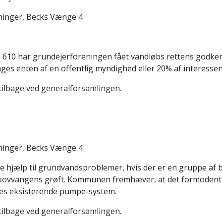
chinger, Becks Vænge 4
. 610 har grundejerforeningen fået vandløbs rettens godke
anges enten af en offentlig myndighed eller 20% af interessen
 tilbage ved generalforsamlingen.
chinger, Becks Vænge 4
ælp til grundvandsproblemer, hvis der er en gruppe af bor
 Skovvangens grøft. Kommunen fremhæver, at det formodentl
res eksisterende pumpe-system.
 tilbage ved generalforsamlingen.