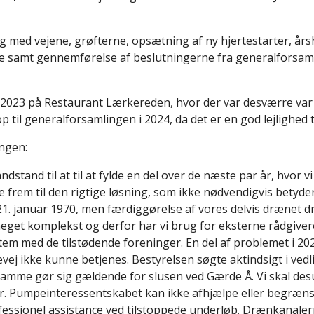
 med vejene, grøfterne, opsætning af ny hjertestarter, årshj
de samt gennemførelse af beslutningerne fra generalforsa
j 2023 på Restaurant Lærkereden, hvor der var desværre va
til generalforsamlingen i 2024, da det er en god lejlighed
ngen:
nd til at til at fylde en del over de næste par år, hvor vi
de frem til den rigtige løsning, som ikke nødvendigvis betyde
1. januar 1970, men færdiggørelse af vores delvis drænet dr
 meget komplekst og derfor har vi brug for eksterne rådgive
 med de tilstødende foreninger. En del af problemet i 2023
evej ikke kunne betjenes. Bestyrelsen søgte aktindsigt i vedli
Det samme gør sig gældende for slusen ved Gærde Å. Vi ska
ar. Pumpeinteressentskabet kan ikke afhjælpe eller begræ
rofessionel assistance ved tilstoppede underløb. Drænkanale