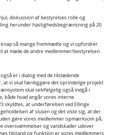
ul, diskussion af bestyrelses rolle og
mling herunder hastighedsbegrænsning på 20
r knap så mange fremmødte og vi opfordrer
 til at møde de andre medlemmer/bestyrelsen.
 også er i dialog med de tilstødende
r, at vi skal færdiggøre det oprindelige projekt
ænsystem skal selvfølgelig også indgå i
re, både hvad angår vores interne
 skyldtes, at underførelsen ved Ellinge
geholdelsen af slusen og det viste sig, at der
l desuden gøre vores medlemmer opmærksom på,
nse oversvømmelser og vandskader udover
rnes tilstand og funktion er vores medlemmers