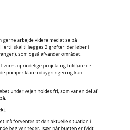
n gerne arbejde videre med at se på
til skal tillægges 2 grøfter, der løber i
vvangen), som også afvander området.
af vores oprindelige projekt og fuldføre de
ende pumper klare udbygningen og kan
løbet under vejen holdes fri, som var en del af
på.
kt.
et må forventes at den aktuelle situation i
ende begivenheder, især når bugten er fyldt