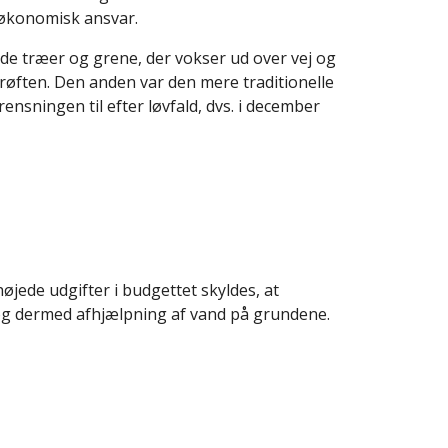
t økonomisk ansvar.
ede træer og grene, der vokser ud over vej og
øften. Den anden var den mere traditionelle
nsningen til efter løvfald, dvs. i december
jede udgifter i budgettet skyldes, at
 og dermed afhjælpning af vand på grundene.