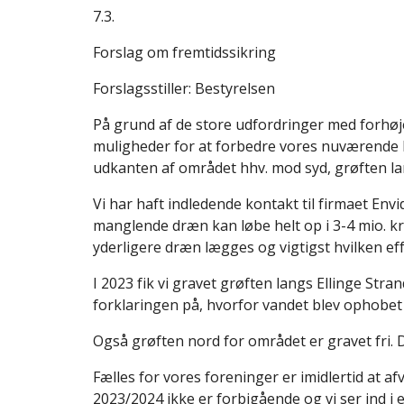
7.3.
Forslag om fremtidssikring
Forslagsstiller: Bestyrelsen
På grund af de store udfordringer med forhøj
muligheder for at forbedre vores nuværende be
udkanten af området hhv. mod syd, grøften la
Vi har haft indledende kontakt til firmaet Env
manglende dræn kan løbe helt op i 3-4 mio. 
yderligere dræn lægges og vigtigst hvilken eff
I 2023 fik vi gravet grøften langs Ellinge Stran
forklaringen på, hvorfor vandet blev ophobet 
Også grøften nord for området er gravet fri. De
Fælles for vores foreninger er imidlertid at a
2023/2024 ikke er forbigående og vi ser ind i