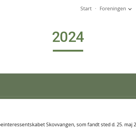
Start
Foreningen
ip to main content
Skip to navigat
202
4
einteressentskabet Skovvangen, som fandt sted d. 25. maj 2