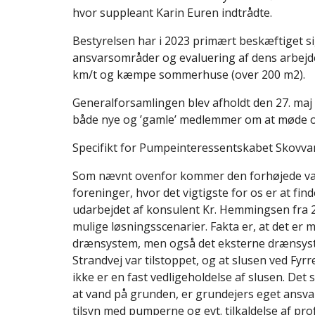
hvor suppleant Karin Euren indtrådte.
Bestyrelsen har i 2023 primært beskæftiget sig
ansvarsområder og evaluering af dens arbej
km/t og kæmpe sommerhuse (over 200 m2).
Generalforsamlingen blev afholdt den 27. ma
både nye og ’gamle’ medlemmer om at møde op 
Specifikt for Pumpeinteressentskabet Skovva
Som nævnt ovenfor kommer den forhøjede vandsta
foreninger, hvor det vigtigste for os er at fin
udarbejdet af konsulent Kr. Hemmingsen fra 2
mulige løsningsscenarier. Fakta er, at det er
drænsystem, men også det eksterne drænsystem
Strandvej var tilstoppet, og at slusen ved Fyrr
ikke er en fast vedligeholdelse af slusen. 
at vand på grunden, er grundejers eget ansv
tilsyn med pumperne og evt. tilkaldelse af p