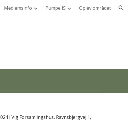
Medlemsinfo
Pumpe IS
Oplev området
ion
024 i Vig Forsamlingshus, Ravnsbjergvej 1,