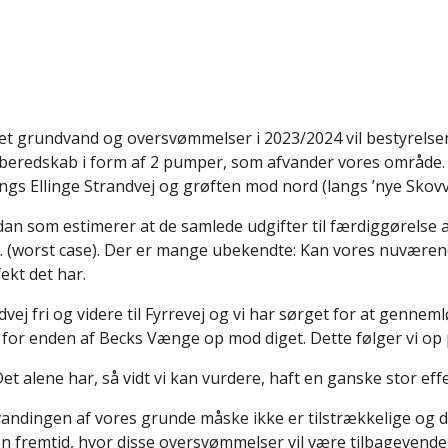
et grundvand og oversvømmelser i 2023/2024 vil bestyrelse
redskab i form af 2 pumper, som afvander vores område. Her
ngs Ellinge Strandvej og grøften mod nord (langs ’nye Sko
idan som estimerer at de samlede udgifter til færdiggørelse 
kr. (worst case). Der er mange ubekendte: Kan vores nuvær
ekt det har.
dvej fri og videre til Fyrrevej og vi har sørget for at gennem
for enden af Becks Vænge op mod diget. Dette følger vi op 
t alene har, så vidt vi kan vurdere, haft en ganske stor effe
fvandingen af vores grunde måske ikke er tilstrækkelige og d
 en fremtid, hvor disse oversvømmelser vil være tilbagevend