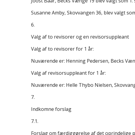
Joost Baar, Becks Vænge 19 blev valgt som 1. 
Susanne Amby, Skovvangen 36, blev valgt som
6.
Valg af to revisorer og en revisorsuppleant
Valg af to revisorer for 1 år:
Nuværende er: Henning Pedersen, Becks Væng
Valg af revisorsuppleant for 1 år:
Nuværende er: Helle Thybo Nielsen, Skovvange
7.
Indkomne forslag
7.1.
Forslag om færdiggørelse af det oprindelige p