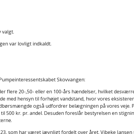
 valgt.
n var lovligt indkaldt.
/Pumpeinteressentskabet Skovvangen:
eller flere 20-,50- eller en 100-års hændelser, hvilket desvæ
 med hensyn til forhøjet vandstand, hvor vores eksistere
edbørsmængde også udfordrer belægningen på vores veje. P
l 500 kr. pr. andel. Desuden foreslår bestyrelsen en stigning 
terne.
23, som har været jævnligt fordelt over året. Vibeke Jansen