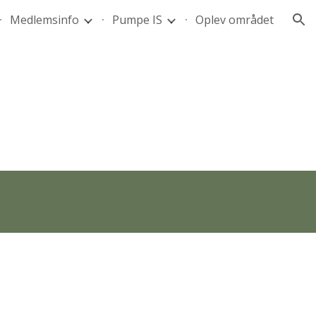
Medlemsinfo
Pumpe IS
Oplev området
ion